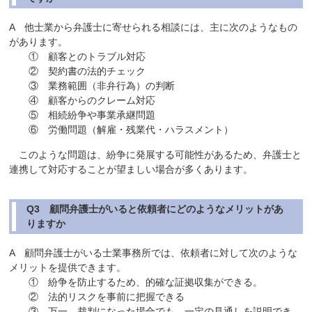
A 他士業から弁護士に寄せられる相談には、主に次のようなもの
があります。
① 顧客とのトラブル対応
② 契約書の法的チェック
③ 業務範囲（非弁行為）の判断
④ 顧客からのクレーム対応
⑤ 相続紛争や事業承継問題
⑥ 労働問題（解雇・残業代・ハラスメント）
このような問題は、紛争に発展する可能性があるため、弁護士と
連携して対応することが望ましい場合が多くあります。
Q3 顧問弁護士がいると依頼者にどのようなメリットがあ
りますか
A 顧問弁護士がいる士業事務所では、依頼者に対して次のような
メリットを提供できます。
① 紛争を防止するため、的確な証拠収集ができる。
② 法的リスクを事前に把握できる
③ 万一、裁判になった場合でも、一定の見通しを説明でき