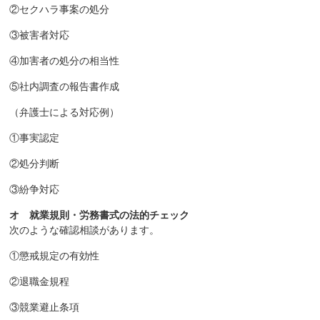
②セクハラ事案の処分
③被害者対応
④加害者の処分の相当性
⑤社内調査の報告書作成
（弁護士による対応例）
①事実認定
②処分判断
③紛争対応
オ 就業規則・労務書式の法的チェック
次のような確認相談があります。
①懲戒規定の有効性
②退職金規程
③競業避止条項