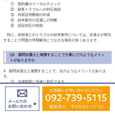
① 契約書のリーガルチェック
② 顧客トラブルへの対応相談
③ 内容証明郵便の作成
④ 紛争案件の見通しの判断
⑤ 訴訟対応の依頼
特に、依頼者とのトラブルや紛争案件については、弁護士が関与
することで問題の早期解決につながる場合が多くあります。
Q6 顧問弁護士と連携することで士業にどのようなメリッ
トがありますか
A 顧問弁護士と連携することで、次のようなメリットがありま
す。
① 法律問題に迅速に対応できる
② 依頼者からの信頼が高まる
③ 紛争案件を安全に処理できる
④ 専門家ネットワークを構築できる
士業にとって顧問弁護士は、業務の安全性を高めるパートナーと
いえます。