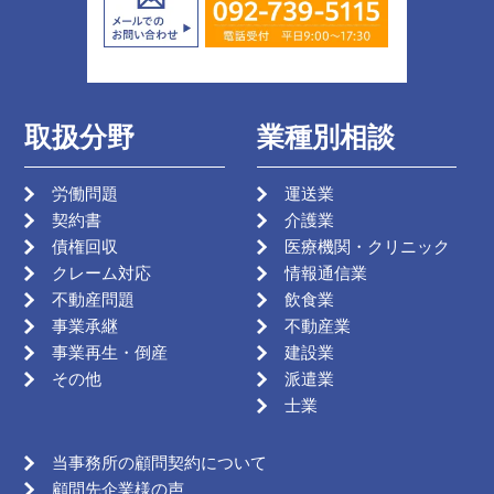
取扱分野
業種別相談
労働問題
運送業
契約書
介護業
債権回収
医療機関・クリニック
クレーム対応
情報通信業
不動産問題
飲食業
事業承継
不動産業
事業再生・倒産
建設業
その他
派遣業
士業
当事務所の顧問契約について
顧問先企業様の声