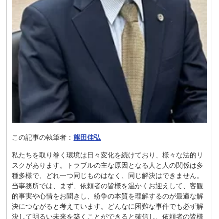
この記事の執筆者：
熊田佳弘
私たちを取り巻く環境は日々変化を続けており、様々な法的リ
スクがあります。トラブルの主な原因となる人と人の関係は多
種多様で、どれ一つ同じものはなく、同じ解決はできません。
当事務所では、まず、依頼者の皆様を温かくお迎えして、客観
的事実や心情をお聞きし、紛争の本質を理解するのが最適な解
決につながると考えています。どんなに困難な事件でも必ず解
決して明るい未来を築くことができると確信し、依頼者の皆様