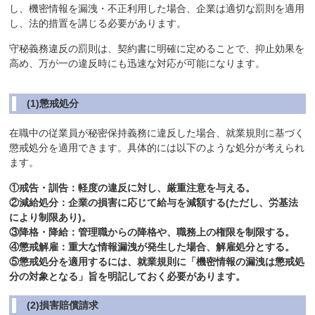
し、機密情報を漏洩・不正利用した場合、企業は適切な罰則を適用
し、法的措置を講じる必要があります。
守秘義務違反の罰則は、契約書に明確に定めることで、抑止効果を
高め、万が一の違反時にも迅速な対応が可能になります。
(1)懲戒処分
在職中の従業員が秘密保持義務に違反した場合、就業規則に基づく
懲戒処分を適用できます。具体的には以下のような処分が考えられ
ます。
①戒告・訓告：軽度の違反に対し、厳重注意を与える。
②減給処分：企業の損害に応じて給与を減額する(ただし、労基法
により制限あり)。
③降格・降給：管理職からの降格や、職務上の権限を制限する。
④懲戒解雇：重大な情報漏洩が発生した場合、解雇処分とする。
⑤懲戒処分を適用するには、就業規則に「機密情報の漏洩は懲戒処
分の対象となる」旨を明記しておく必要があります。
(2)損害賠償請求