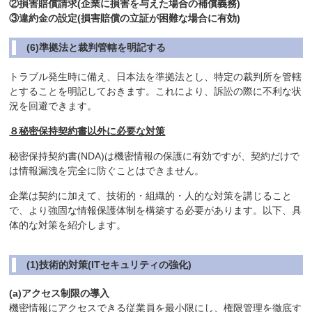
②損害賠償請求(企業に損害を与えた場合の補償義務)
③違約金の設定(損害賠償の立証が困難な場合に有効)
(6)準拠法と裁判管轄を明記する
トラブル発生時に備え、日本法を準拠法とし、特定の裁判所を管轄
とすることを明記しておきます。これにより、訴訟の際に不利な状
況を回避できます。
８秘密保持契約書以外に必要な対策
秘密保持契約書(NDA)は機密情報の保護に有効ですが、契約だけで
は情報漏洩を完全に防ぐことはできません。
企業は契約に加えて、技術的・組織的・人的な対策を講じること
で、より強固な情報保護体制を構築する必要があります。以下、具
体的な対策を紹介します。
(1)技術的対策(ITセキュリティの強化)
(a)アクセス制限の導入
機密情報にアクセスできる従業員を最小限にし、権限管理を徹底す