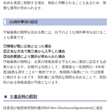
自由を過度に制限する場合、無効と判断されることもあるため、慎
重な運用が求められます。
(3)例外事項の設定
守秘義務の期間を定める際には、以下のような例外事項を設けるこ
とも重要です。
①情報が既に公知となった場合
②正当な方法で第三者から入手した場合
③法的要請により開示が求められた場合
守秘義務の期間は、企業の情報資産を守るために適切に設定する必
要があります。在職中は当然として、退職後も一定期間(2～5年程
度)義務を課すことが一般的ですが、無期限の義務については慎重
に検討するべきです。契約書に合理的な期間を定めることで、実効
性のある情報保護が可能となります。
５違反時の罰則
従業員が秘密保持契約書(NDA:Non-DisclosureAgreement)に違反