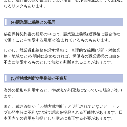
また、違約金の額が合理的でない場合、公序良俗違反として無効に
なるリスクもあります。
(4)競業避止義務との混同
秘密保持契約書の雛形の中には、競業避止義務(退職後に競合他社
で働くことを制限する規定)が含まれているものもあります。
しかし、競業避止義務を課す場合は、合理的な範囲(期間・対象業
務・地域など)を明確に定めなければ、労働者の職業選択の自由を
不当に制限するものとして無効と判断されることがあります。
(5)管轄裁判所や準拠法が不適切
海外の雛形を利用すると、準拠法が外国法になっている場合があり
ます。
また、裁判管轄が「○○地方裁判所」と明記されていないと、トラ
ブル発生時に不利な地域で訴訟を提起される可能性があります。日
本国内での適用を前提とした規定に修正する必要があります。