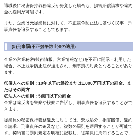
退職後に秘密保持義務違反が発覚した場合も、損害賠償請求や違約
金の適用が可能です。
また、企業は元従業員に対して、不正競争防止法に基づく民事・刑
事責任を追及することもできます。
(5)刑事罰(不正競争防止法の適用)
企業の営業秘密(技術情報、営業情報など)を不正に開示・利用した
場合、不正競争防止法が適用され、刑事罰の対象となることがあり
ます。
①個人への罰則：10年以下の懲役または1,000万円以下の罰金、ま
たはその両方
②法人への罰則：5億円以下の罰金
企業は違反者を警察や検察に告訴し、刑事責任を追及することがで
きます。
従業員の秘密保持義務違反に対しては、懲戒処分、損害賠償、違約
金請求、刑事責任の追及など、複数の罰則を適用することが可能で
す。契約書に罰則規定を明確に記載し、従業員に周知することで、