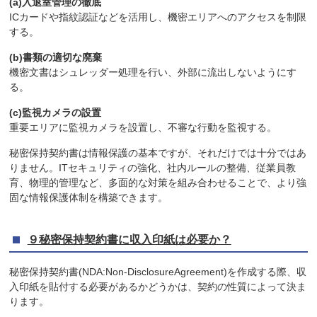
(a)入退室管理の徹底
ICカードや指紋認証などを活用し、機密エリアへのアクセスを制限
する。
(b)書類の適切な廃棄
機密文書はシュレッダー処理を行い、外部に流出しないようにす
る。
(c)監視カメラの設置
重要エリアに監視カメラを設置し、不審な行動を監視する。
秘密保持契約書は情報保護の基本ですが、それだけでは十分ではあ
りません。ITセキュリティの強化、社内ルールの整備、従業員教
育、物理的管理など、多面的な対策を組み合わせることで、より強
固な情報保護体制を構築できます。
９秘密保持契約書に収入印紙は必要か？
秘密保持契約書(NDA:Non-DisclosureAgreement)を作成する際、収
入印紙を貼付する必要があるかどうかは、契約の性質によって決ま
ります。