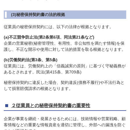
(3)秘密保持契約書の法的根拠
従業員の秘密保持契約には、以下の法律が根拠となります。
(a)不正競争防止法(第2条第6項、同法第21条など)
企業の営業秘密(秘密管理性、有用性、非公知性を満たす情報)を保
護し、不正な開示や使用に対して法的措置を取る根拠となります。
(b)労働契約法(第3条、第5条)
従業員には、労働契約上の「信義誠実の原則」に基づく守秘義務が
あるとされます。民法(第415条、第709条)
秘密保持契約に違反した場合、契約違反(債務不履行)や不法行為と
して損害賠償請求の根拠となります。
２従業員との秘密保持契約書の重要性
企業が事業を継続・発展させるためには、技術情報や営業戦略、顧
客情報などの重要な情報資産を適切に管理し、外部への漏洩を防ぐ