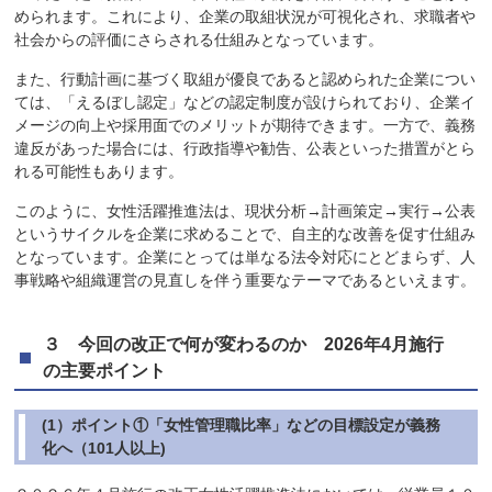
められます。これにより、企業の取組状況が可視化され、求職者や
社会からの評価にさらされる仕組みとなっています。
また、行動計画に基づく取組が優良であると認められた企業につい
ては、「えるぼし認定」などの認定制度が設けられており、企業イ
メージの向上や採用面でのメリットが期待できます。一方で、義務
違反があった場合には、行政指導や勧告、公表といった措置がとら
れる可能性もあります。
このように、女性活躍推進法は、現状分析→計画策定→実行→公表
というサイクルを企業に求めることで、自主的な改善を促す仕組み
となっています。企業にとっては単なる法令対応にとどまらず、人
事戦略や組織運営の見直しを伴う重要なテーマであるといえます。
３ 今回の改正で何が変わるのか 2026年4月施行
の主要ポイント
(1）ポイント①「女性管理職比率」などの目標設定が義務
化へ（101人以上)