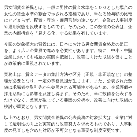
男女間賃金差異とは、一般に男性の賃金水準を１００とした場合の
女性の賃金水準の割合で示される指標であり、単なる給与額の比較
にとどまらず、配置・昇進・雇用形態の違いなど、企業の人事制度
や運用実態を反映するものです。そのため、この数値の公表は、企
業の内部構造を「見える化」する効果を有しています。
今回の対象拡大の背景には、日本における男女間賃金格差の是正
を、より広い企業層で進める必要性があります。特に、中小・中堅
企業においても格差の実態を把握し、改善に向けた取組を促すこと
が政策的に重視されています。
実務上は、賃金データの集計方法や区分（正規・非正規など）の整
理が必要となり、一定の事務負担が生じます。また、公表された数
値は求職者や取引先から参照される可能性があるため、企業評価や
採用活動にも影響を及ぼし得ます。そのため、単に数値を公表する
だけでなく、差異が生じている要因の分析や、改善に向けた取組の
検討が重要となります。
以上のとおり、男女間賃金差異の公表義務の対象拡大は、企業に対
して透明性の向上と実質的な改善努力を求めるものであり、人事制
度の見直しを含めた対応が不可欠となる重要な制度変更です。