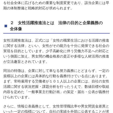
を社会全体に広げるための重要な制度変更であり、該当企業には早
期の体制整備と戦略的対応が求められます。
２ 女性活躍推進法とは 法律の目的と企業義務の
全体像
女性活躍推進法は、正式には「女性の職業生活における活躍の推進
に関する法律」といい、女性がその能力を十分に発揮できる社会の
実現を目的としています。少子高齢化に伴う労働力不足への対応と
いう側面に加え、男女間の機会格差の是正や多様な人材活用の推進
が立法趣旨とされています。
同法の特徴は、企業に対して単なる努力義務にとどまらず、一定の
規模以上の企業には具体的な行動を義務付けている点にあります。
まず、常時雇用する労働者が１０１人以上の企業には、自社の女性
活躍に関する状況把握・課題分析を行ったうえで、数値目標や取組
内容を定めた「一般事業主行動計画」の策定・届出・公表が義務付
けられています。
さらに、情報公表義務として、女性管理職比率や男女間賃金差異と
いった一定の指標について、自社の実績を外部に公表することが求