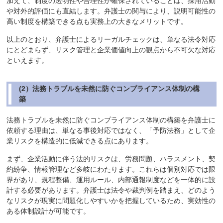
加えて、制度の透明性や合理性が確保されていることは、採用活動
や対外的評価にも直結します。弁護士の関与により、説明可能性の
高い制度を構築できる点も実務上の大きなメリットです。
以上のとおり、弁護士によるリーガルチェックは、単なる法令対応
にとどまらず、リスク管理と企業価値向上の観点から不可欠な対応
といえます。
(2）法務トラブルを未然に防ぐコンプライアンス体制の構
築
法務トラブルを未然に防ぐコンプライアンス体制の構築を弁護士に
依頼する理由は、単なる事後対応ではなく、「予防法務」として企
業リスクを構造的に低減できる点にあります。
まず、企業活動に伴う法的リスクは、労務問題、ハラスメント、契
約紛争、情報管理など多岐にわたります。これらは個別対応では限
界があり、規程整備、運用ルール、内部通報制度などを一体的に設
計する必要があります。弁護士は法令や裁判例を踏まえ、どのよう
なリスクが現実に問題化しやすいかを把握しているため、実効性の
ある体制設計が可能です。