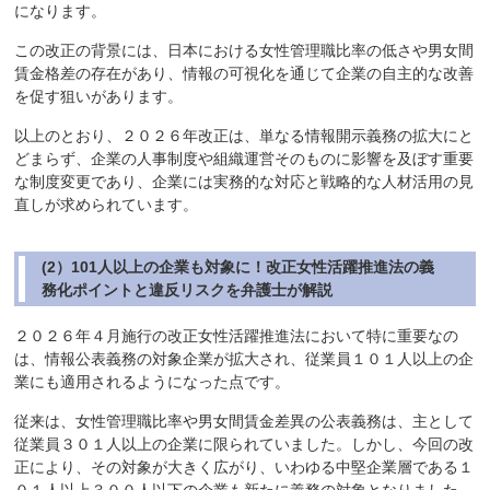
になります。
この改正の背景には、日本における女性管理職比率の低さや男女間
賃金格差の存在があり、情報の可視化を通じて企業の自主的な改善
を促す狙いがあります。
以上のとおり、２０２６年改正は、単なる情報開示義務の拡大にと
どまらず、企業の人事制度や組織運営そのものに影響を及ぼす重要
な制度変更であり、企業には実務的な対応と戦略的な人材活用の見
直しが求められています。
(2）101人以上の企業も対象に！改正女性活躍推進法の義
務化ポイントと違反リスクを弁護士が解説
２０２６年４月施行の改正女性活躍推進法において特に重要なの
は、情報公表義務の対象企業が拡大され、従業員１０１人以上の企
業にも適用されるようになった点です。
従来は、女性管理職比率や男女間賃金差異の公表義務は、主として
従業員３０１人以上の企業に限られていました。しかし、今回の改
正により、その対象が大きく広がり、いわゆる中堅企業層である１