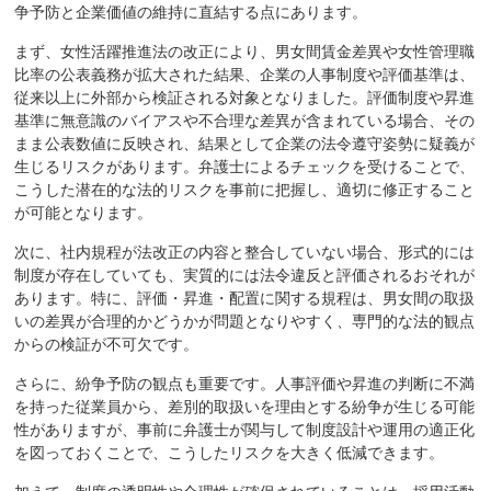
争予防と企業価値の維持に直結する点にあります。
まず、女性活躍推進法の改正により、男女間賃金差異や女性管理職
比率の公表義務が拡大された結果、企業の人事制度や評価基準は、
従来以上に外部から検証される対象となりました。評価制度や昇進
基準に無意識のバイアスや不合理な差異が含まれている場合、その
まま公表数値に反映され、結果として企業の法令遵守姿勢に疑義が
生じるリスクがあります。弁護士によるチェックを受けることで、
こうした潜在的な法的リスクを事前に把握し、適切に修正すること
が可能となります。
次に、社内規程が法改正の内容と整合していない場合、形式的には
制度が存在していても、実質的には法令違反と評価されるおそれが
あります。特に、評価・昇進・配置に関する規程は、男女間の取扱
いの差異が合理的かどうかが問題となりやすく、専門的な法的観点
からの検証が不可欠です。
さらに、紛争予防の観点も重要です。人事評価や昇進の判断に不満
を持った従業員から、差別的取扱いを理由とする紛争が生じる可能
性がありますが、事前に弁護士が関与して制度設計や運用の適正化
を図っておくことで、こうしたリスクを大きく低減できます。