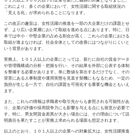
０１人以上３００人以下の企業も新たに義務の対象となりました。
これにより、多くの企業において、女性活躍に関する取組状況の
「見える化」が求められることになります。
この改正の趣旨は、女性活躍の推進を一部の大企業だけの課題とせ
ず、より広い企業層において取組を進める点にあります。特に、日
本では中小・中堅企業の占める割合が高く、これらの企業における
取組が進まなければ、社会全体としての改善にはつながりにくいと
いう背景があります。
実務上、１０１人以上の企業にとっては、新たに自社の賃金データ
や管理職構成の分析・把握を行い、その結果を外部に公表する体制
を整備する必要があります。単に数値を算出するだけでなく、その
背景にある人事制度や運用実態を見直す契機にもなるため、一定の
負担が生じる一方で、自社の課題を可視化する重要な機会ともいえ
ます。
また、これらの情報は求職者や取引先からも参照される可能性があ
り、企業の評価や採用競争力にも影響を与える点にも留意が必要で
す。特に、男女間賃金差異が大きい場合には、その理由について説
明責任を果たすことが実務上求められる場面も想定されます。
以上のとおり、１０１人以上の企業への対象拡大は、女性活躍推進