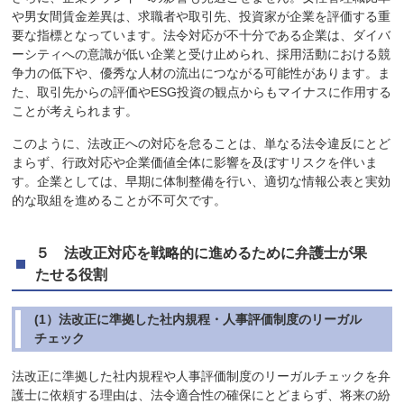
や男女間賃金差異は、求職者や取引先、投資家が企業を評価する重
要な指標となっています。法令対応が不十分である企業は、ダイバ
ーシティへの意識が低い企業と受け止められ、採用活動における競
争力の低下や、優秀な人材の流出につながる可能性があります。ま
た、取引先からの評価やESG投資の観点からもマイナスに作用する
ことが考えられます。
このように、法改正への対応を怠ることは、単なる法令違反にとど
まらず、行政対応や企業価値全体に影響を及ぼすリスクを伴いま
す。企業としては、早期に体制整備を行い、適切な情報公表と実効
的な取組を進めることが不可欠です。
５ 法改正対応を戦略的に進めるために弁護士が果
たせる役割
(1）法改正に準拠した社内規程・人事評価制度のリーガル
チェック
法改正に準拠した社内規程や人事評価制度のリーガルチェックを弁
護士に依頼する理由は、法令適合性の確保にとどまらず、将来の紛