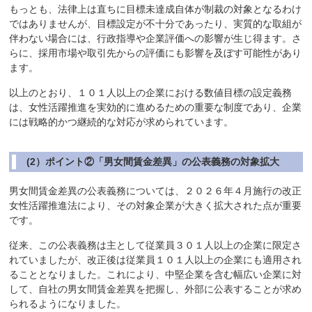
もっとも、法律上は直ちに目標未達成自体が制裁の対象となるわけ
ではありませんが、目標設定が不十分であったり、実質的な取組が
伴わない場合には、行政指導や企業評価への影響が生じ得ます。さ
らに、採用市場や取引先からの評価にも影響を及ぼす可能性があり
ます。
以上のとおり、１０１人以上の企業における数値目標の設定義務
は、女性活躍推進を実効的に進めるための重要な制度であり、企業
には戦略的かつ継続的な対応が求められています。
(2）ポイント②「男女間賃金差異」の公表義務の対象拡大
男女間賃金差異の公表義務については、２０２６年４月施行の改正
女性活躍推進法により、その対象企業が大きく拡大された点が重要
です。
従来、この公表義務は主として従業員３０１人以上の企業に限定さ
れていましたが、改正後は従業員１０１人以上の企業にも適用され
ることとなりました。これにより、中堅企業を含む幅広い企業に対
して、自社の男女間賃金差異を把握し、外部に公表することが求め
られるようになりました。