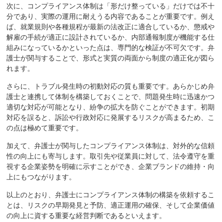
次に、コンプライアンス体制は「形だけ整っている」だけでは不十
分であり、実際の運用に耐えうる内容であることが重要です。例え
ば、就業規則や各種規程が最新の法改正に適合しているか、懲戒や
解雇の手続が適正に設計されているか、内部通報制度が機能する仕
組みになっているかといった点は、専門的な検証が不可欠です。弁
護士が関与することで、形式と実質の両面から制度の適正化が図ら
れます。
さらに、トラブル発生時の初動対応の質も重要です。あらかじめ弁
護士と連携して体制を構築しておくことで、問題発生時に迅速かつ
適切な対応が可能となり、紛争の拡大を防ぐことができます。初期
対応を誤ると、訴訟や行政対応に発展するリスクが高まるため、こ
の点は極めて重要です。
加えて、弁護士が関与したコンプライアンス体制は、対外的な信頼
性の向上にも寄与します。取引先や従業員に対して、法令遵守を重
視する企業姿勢を明確に示すことができ、企業ブランドの維持・向
上にもつながります。
以上のとおり、弁護士にコンプライアンス体制の構築を依頼するこ
とは、リスクの早期発見と予防、適正運用の確保、そして企業価値
の向上に資する重要な経営判断であるといえます。