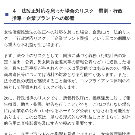
４ 法改正対応を怠った場合のリスク 罰則・行政
指導・企業ブランドへの影響
女性活躍推進法の改正への対応を怠った場合、企業には「法的リス
ク」「行政対応リスク」「企業ブランド毀損」という三つの側面か
ら重大な不利益が生じ得ます。
まず、法令上のリスクとして、同法に基づく義務（行動計画の策
定・届出・公表、男女間賃金差異等の情報公表など）に違反した場
合、直ちに刑事罰が科されるケースは限定的ではあるものの、報告
義務違反等については過料の対象となる可能性があります。また、
法令違反の状態が継続すること自体が、コンプライアンス体制の不
備として評価されるリスクがあります。
次に、行政指導のリスクです。所管行政庁は、義務違反に対して報
告徴収、助言・指導、勧告を行うことができ、これに従わない場合
には企業名の公表（いわゆるネーミング公表）がなされる可能性が
あります。この公表は、単なる形式的な不利益にとどまらず、対外
的信用に直接影響を及ぼす点で極めて重要です。
さらに、企業ブランドへの影響も見過ごせません。女性管理職比率