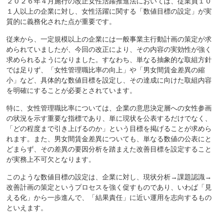
２０２６年４月施行の改正女性活躍推進法においては、従業員１０
１人以上の企業に対し、女性活躍に関する「数値目標の設定」が実
質的に義務化された点が重要です。
従来から、一定規模以上の企業には一般事業主行動計画の策定が求
められていましたが、今回の改正により、その内容の実効性が強く
求められるようになりました。すなわち、単なる抽象的な取組方針
では足りず、「女性管理職比率の向上」や「男女間賃金差異の縮
小」など、具体的な数値目標を設定し、その達成に向けた取組内容
を明確にすることが必要とされています。
特に、女性管理職比率については、企業の意思決定層への女性参画
の状況を示す重要な指標であり、単に現状を公表するだけでなく、
「どの程度まで引き上げるのか」という目標を掲げることが求めら
れます。また、男女間賃金差異についても、単なる数値の公表にと
どまらず、その差異の要因分析を踏まえた改善目標を設定すること
が実務上不可欠となります。
このような数値目標の設定は、企業に対し、現状分析→課題認識→
改善計画の策定というプロセスを強く促すものであり、いわば「見
える化」から一歩進んで、「結果責任」に近い運用を志向するもの
といえます。