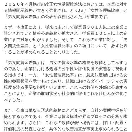
２０２６年４月施行の改正女性活躍推進法においては、企業に対す
る情報開示義務が大きく強化され、とりわけ「女性管理職比率」と
「男女間賃金差異」の公表が義務化された点が重要です。
まず、本改正により、従来は主として従業員３０１人以上の企業に
限定されていた情報公表義務が拡大され、従業員１０１人以上の企
業にまで対象が広がりました。そして、これらの企業に対し、「男
女間賃金差異」と「女性管理職比率」の２項目について、必ず公表
することが求められることとなりました。
「男女間賃金差異」は、男女の賃金水準の格差を数値として示すも
のであり、企業における処遇の公平性や評価制度の実態を可視化す
る指標です。一方、「女性管理職比率」は、意思決定層における女
性の参画状況を示すものであり、組織におけるダイバーシティの実
現度を測る重要な指標といえます。これらの数値を外部に公表する
ことにより、企業の取組状況が社会的に評価される仕組みが強化さ
れました。
また、公表は単なる形式的義務にとどまらず、自社の実態把握を前
提とするものであり、企業には賃金構造や昇進プロセスの分析が求
められます。さらに、これらの数値が低い場合には、採用・配置・
評価制度の見直しなど、具体的な改善措置が事実上求められること