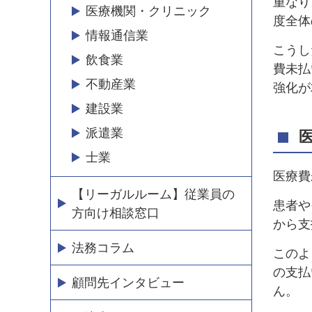
重なり
医療機関・クリニック
度全体
情報通信業
こうし
飲食業
費未払
不動産業
強化が
建設業
派遣業
士業
医療費
【リーガルルーム】従業員の
患者や
方向け相談窓口
から支
法務コラム
このよ
の支払
顧問先インタビュー
ん。