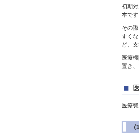
初期対
本です
その際
すくな
ど、支
医療機
置き、
医療費