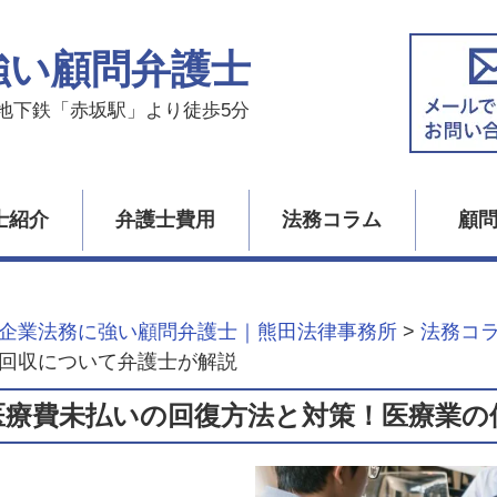
強い顧問弁護士
地下鉄「赤坂駅」より徒歩5分
士紹介
弁護士費用
法務コラム
顧
企業法務に強い顧問弁護士｜熊田法律事務所
>
法務コ
回収について弁護士が解説
医療費未払いの回復方法と対策！医療業の